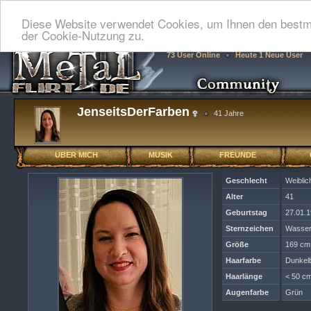
Diese Website verwendet Cookies, um Ihnen den bestmö
der Cookie-Nutzung zu.
73 User Online
Heute 1 Neue User
JenseitsDerFarben
41 Jahre
ÜBER MICH
MUSIK
FREUNDE
Geschlecht
Weiblic
Alter
41
Geburtstag
27.01.
Sternzeichen
Wasse
Größe
169 cm
Haarfarbe
Dunkel
Haarlänge
< 50 cm
Augenfarbe
Grün