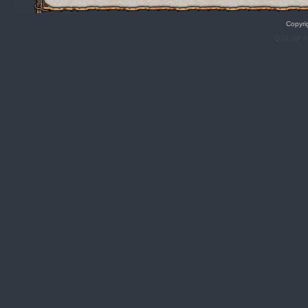
Copyri
Q:|S:0|P: