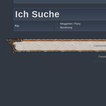
Ich Suche
Weggehen / Party
Für
Beziehung
Impressum
Copyri
Q:|S:0|P:0