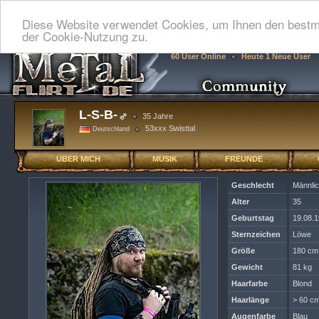
Diese Website verwendet Cookies, um Ihnen den bestmö
der Cookie-Nutzung zu.
60 User Online
Heute 1 Neue User
L-S-B-
35 Jahre
53xxx Swisttal
Deutschland
ÜBER MICH
MUSIK
FREUNDE
Geschlecht
Männli
Alter
35
Geburtstag
19.08.
Sternzeichen
Löwe
Größe
180 cm
Gewicht
81 kg
Haarfarbe
Blond
Haarlänge
> 60 cm
Augenfarbe
Blau