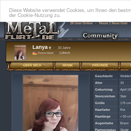
Diese Website verwendet Cookies, um Ihnen den bestmö
der Cookie-Nutzung zu.
26 User Online
Heute 1 Neue User
Lanya
33 Jahre
Lübeck
Deutschland
ÜBER MICH
MUSIK
FREUNDE
Geschlecht
Weiblic
Alter
33
Geburtstag
April 1
Sternzeichen
Stier
Größe
176 cm
Haarfarbe
Rot
Haarlänge
< 50 cm
Augenfarbe
Braun
Partnerstatus
Single