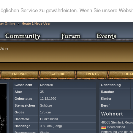
glichen Service zu gewährleisten. Wenn Sie unsere Websit
ser Online
Heute 1 Neue User
Jahre
t
FREUNDE
GALERIE
EVENTS
LOCAT
Geschlecht
Männlich
Orientierung
Alter
35
Raucher
Geburtstag
12.12.1990
Kinder
Sternzeichen
Schütze
Beruf
Größe
175 cm
Wohnort
Haarfarbe
Dunkelblond
48565 Steinfurt, Regi
Haarlänge
< 50 cm (Lang)
Deutschland
Entfernung von dir: Nu
Partnerstatus
Single