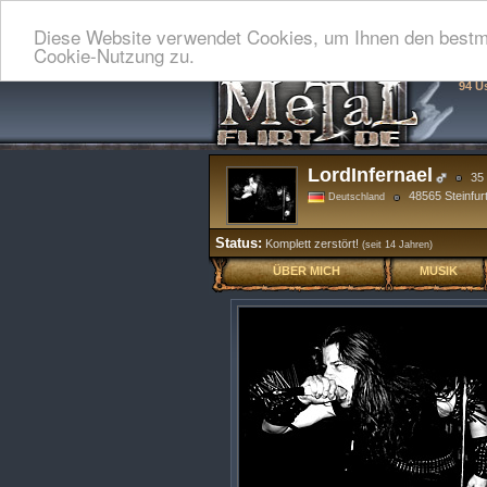
Diese Website verwendet Cookies, um Ihnen den bestmö
Cookie-Nutzung zu.
94 U
LordInfernael
35 
48565 Steinfur
Deutschland
Status:
Komplett zerstört!
(seit 14 Jahren)
ÜBER MICH
MUSIK