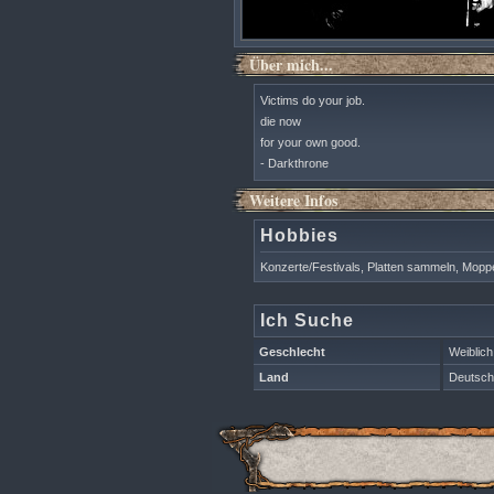
Über mich...
Victims do your job.
die now
for your own good.
- Darkthrone
Weitere Infos
Hobbies
Konzerte/Festivals, Platten sammeln, Mopp
Ich Suche
Geschlecht
Weiblich
Land
Deutsch