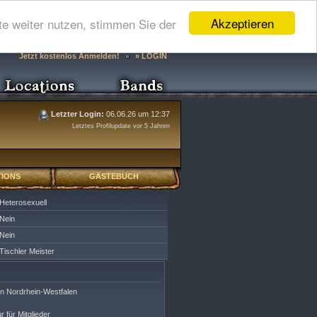
Akzeptieren
e weiter nutzen, stimmen Sie der
Jetzt kostenlos Anmelden!
» LOGIN
Letzter Login:
06.06.26 um 12:37
Letztes Profilupdate vor 5 Jahren
IONS
GÄSTEBUCH
Heterosexuell
Nein
Nein
Tischler Meister
on Nordrhein-Westfalen
r für Mitglieder