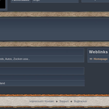
Weblinks
eds, Autos, Zocken usw...
Homepage
land
Impressum / Kontakt
Support
Bugtracker