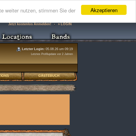
Akzeptieren
e weiter nutzen, stimmen Sie der
Jetzt kostenlos Anmelden!
» LOGIN
Letzter Login:
05.08.26 um 09:19
Letztes Profilupdate vor 2 Jahren
IONS
GÄSTEBUCH