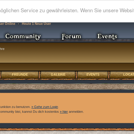
glichen Service zu gewährleisten. Wenn Sie unsere Websit
ser Online
Heute 1 Neue User
hre
FREUNDE
GALERIE
EVENTS
LOCAT
Funktion zu benutzen.
» Gehe zum Login
 Community bist, kannst Du dich kostenlos
» hier
anmelden.