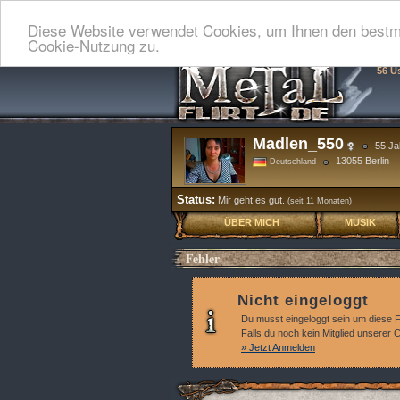
Diese Website verwendet Cookies, um Ihnen den bestmö
Cookie-Nutzung zu.
56 U
Madlen_550
55 Ja
13055 Berlin
Deutschland
Status:
Mir geht es gut.
(seit 11 Monaten)
ÜBER MICH
MUSIK
Fehler
Nicht eingeloggt
Du musst eingeloggt sein um diese 
Falls du noch kein Mitglied unserer
» Jetzt Anmelden