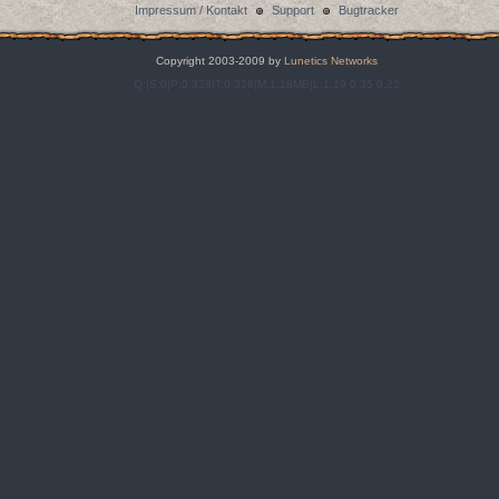
Impressum / Kontakt
Support
Bugtracker
Copyright 2003-2009 by
Lunetics Networks
Q:|S:0|P:0,328|T:0,328|M:1,18MB|L:1,19 0,35 0,22