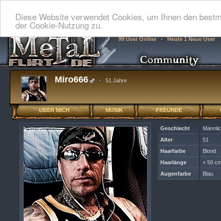
Diese Website verwendet Cookies, um Ihnen den bestmö
der Cookie-Nutzung zu.
99 User Online
Heute 1 Neue User
Miro666
51 Jahre
ÜBER MICH
MUSIK
FREUNDE
Geschlecht
Männli
Alter
51
Haarfarbe
Blond
Haarlänge
< 50 cm
Augenfarbe
Blau