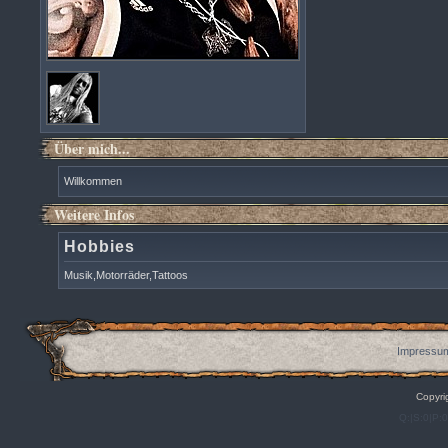
Über mich...
Willkommen
Weitere Infos
Hobbies
Musik,Motorräder,Tattoos
Impressum
Copyri
Q:|S:0|P: