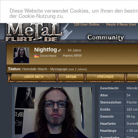
Diese Website verwendet Cookies, um Ihnen den bestmö
der Cookie-Nutzung zu.
120 User Online
Heute 4 Neue User
Nightfog
54 Jahre
Hamm.NRW
Deutschland
Status:
Heimdalls Wacht - Mystagogie
(seit 2 Jahren)
ÜBER MICH
MUSIK
FREUNDE
Geschlecht
Männli
Alter
54
Sternzeichen
Fische
Größe
182 cm
Gewicht
66 kg
Haarfarbe
Dunkel
Haarlänge
< 50 cm
Augenfarbe
Grün