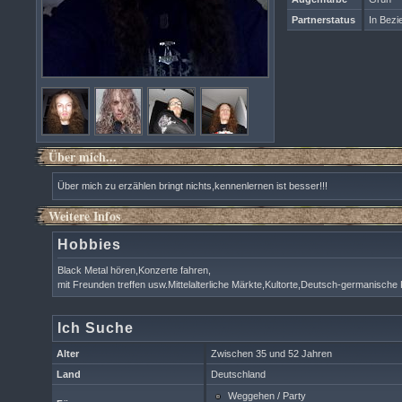
Partnerstatus
In Bezi
Über mich...
Über mich zu erzählen bringt nichts,kennenlernen ist besser!!!
Weitere Infos
Hobbies
Black Metal hören,Konzerte fahren,
mit Freunden treffen usw.Mittelalterliche Märkte,Kultorte,Deutsch-germanische
Ich Suche
Alter
Zwischen 35 und 52 Jahren
Land
Deutschland
Weggehen / Party