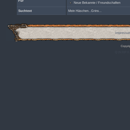
Für
Neue Bekannte / Freundschaften
Suchtext
Mein Häschen...Grins...
Impressum
Copyri
Q:|S:0|P:0