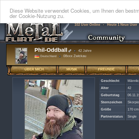
Diese Website verwendet Cookies, um Ihnen den bestmö
der Cookie-Nutzung zu.
102 User Online
Heute 1 Neue User
Phil-Oddball
42 Jahre
08xxx Zwickau
Deutschland
ÜBER MICH
MUSIK
FREUNDE
Geschlecht
Männli
Alter
42
Geburtstag
06.11.
Sternzeichen
Skorpi
Größe
170 cm
Partnerstatus
Single