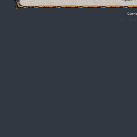
Copyri
Q:|S:0|P:0