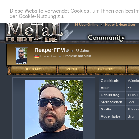
Diese Website verwendet Cookies, um Ihnen den bestmö
der Cookie-Nutzung zu.
36 User Online
Heute 1 Neue User
ReaperFFM
37 Jahre
Frankfurt am Main
Deutschland
ÜBER MICH
MUSIK
FREUNDE
Geschlecht
Männli
Alter
37
Geburtstag
17.05.
Sternzeichen
Stier
Größe
185 cm
Augenfarbe
Grün