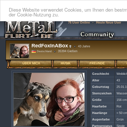
Diese Website verwendet Cookies, um Ihnen den bestmö
der Cookie-Nutzung zu.
76 User Online
Heute Neue User
RedFoxInABox
43 Jahre
35394 Gießen
Deutschland
ÜBER MICH
MUSIK
FREUNDE
Geschlecht
Weiblic
Alter
43
Geburtstag
25.01.
Sternzeichen
Wasse
Größe
156 cm
Haarfarbe
Rot
Haarlänge
< 50 cm
Augenfarbe
Grün
Partnerstatus
Single