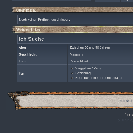
Über mich...
Noch keinen Profiltext geschrieben.
Weitere Infos
Ich Suche
Alter
Zwischen 30 und 50 Jahren
Geschlecht
Männlich
Land
Deutschland
Weggehen / Party
Beziehung
Für
Neue Bekannte / Freundschaften
Impressum
Copyri
Q:|S:0|P:0