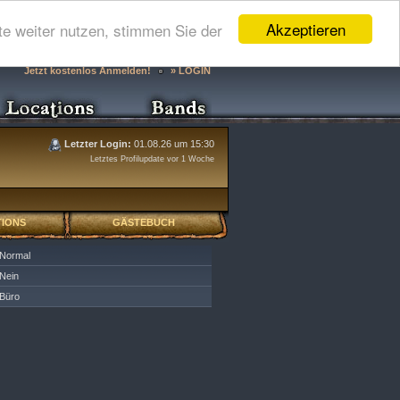
Akzeptieren
e weiter nutzen, stimmen Sie der
Jetzt kostenlos Anmelden!
» LOGIN
Letzter Login:
01.08.26 um 15:30
Letztes Profilupdate vor 1 Woche
IONS
GÄSTEBUCH
Normal
Nein
Büro