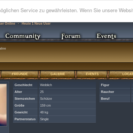
glichen Service zu gewährleisten. Wenn Sie unsere Websit
ser Online
Heute 1 Neue User
ahre
FREUNDE
GALERIE
EVENTS
LOCAT
Geschlecht
Weiblich
Figur
Alter
25
Raucher
Sternzeichen
Schütze
Beruf
Größe
159 cm
Gewicht
48 kg
Partnerstatus
Single