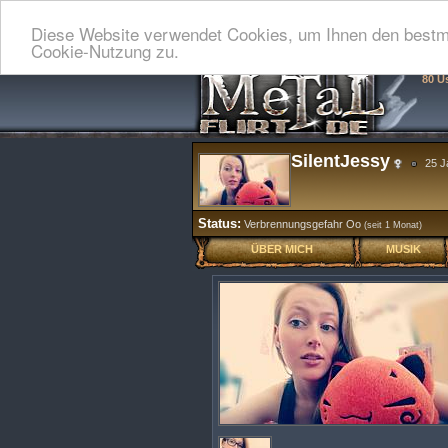
Diese Website verwendet Cookies, um Ihnen den bestmö
Cookie-Nutzung zu.
80 U
SilentJessy
25 J
Status:
Verbrennungsgefahr Oo
(seit 1 Monat)
ÜBER MICH
MUSIK