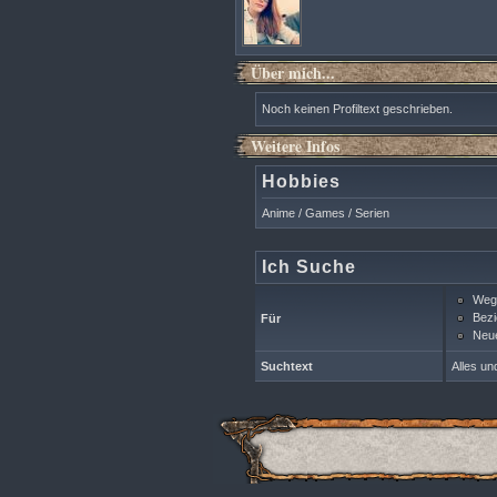
Über mich...
Noch keinen Profiltext geschrieben.
Weitere Infos
Hobbies
Anime / Games / Serien
Ich Suche
Wegg
Bezi
Für
Neue
Suchtext
Alles un