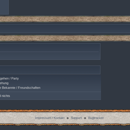
ehen / Party
ehung
 Bekannte / Freundschaften
d nichts
Impressum / Kontakt
Support
Bugtracker