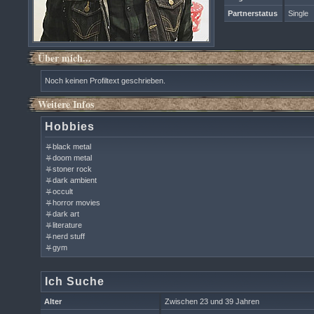
Partnerstatus
Single
Über mich...
Noch keinen Profiltext geschrieben.
Weitere Infos
Hobbies
⛧black metal
⛧doom metal
⛧stoner rock
⛧dark ambient
⛧occult
⛧horror movies
⛧dark art
⛧literature
⛧nerd stuff
⛧gym
Ich Suche
Alter
Zwischen 23 und 39 Jahren