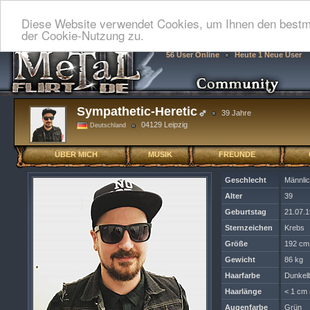
Diese Website verwendet Cookies, um Ihnen den bestmö
der Cookie-Nutzung zu.
56 User Online
Heute 1 Neue User
Sympathetic-Heretic
39 Jahre
04129 Leipzig
Deutschland
ÜBER MICH
MUSIK
FREUNDE
Geschlecht
Männli
Alter
39
Geburtstag
21.07.
Sternzeichen
Krebs
Größe
192 cm
Gewicht
86 kg
Haarfarbe
Dunkel
Haarlänge
< 1 cm 
Augenfarbe
Grün