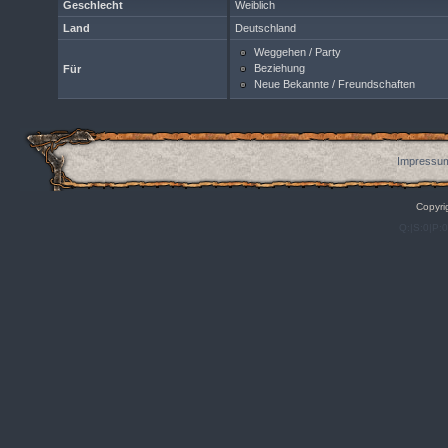
Geschlecht
Weiblich
Land
Deutschland
Weggehen / Party
Beziehung
Für
Neue Bekannte / Freundschaften
Impressum
Copyri
Q:|S:0|P: