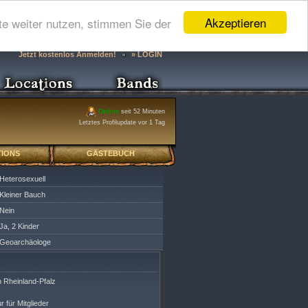
Akzeptieren
e weiter nutzen, stimmen Sie der
Jetzt kostenlos Anmelden!
» LOGIN
Online
seit 52 Minuten
Letztes Profilupdate vor 1 Tag
IONS
GÄSTEBUCH
Heterosexuell
Kleiner Bauch
Nein
Ja, 2 Kinder
Geoarchäologe
 Rheinland-Pfalz
r für Mitglieder