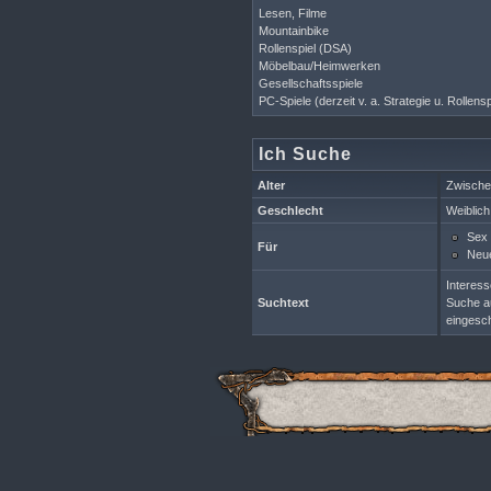
Lesen, Filme
Mountainbike
Rollenspiel (DSA)
Möbelbau/Heimwerken
Gesellschaftsspiele
PC-Spiele (derzeit v. a. Strategie u. Rolle
Ich Suche
Alter
Zwische
Geschlecht
Weiblich
Sex
Für
Neue
Interess
Suchtext
Suche au
eingesch