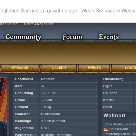
glichen Service zu gewährleisten. Wenn Sie unsere Websit
User Online
Heute 4 Neue User
FREUNDE
GALERIE
EVENTS
LOCAT
Geschlecht
Männlich
Orientierung
Alter
37
Figur
Geburtstag
16.07.1989
Raucher
Größe
178 cm
Kinder
Gewicht
101 kg
Beruf
Haarfarbe
Dunkelbraun
Wohnort
Haarlänge
< 5 cm (Normal)
53xxx Adenau, Region
Augenfarbe
Grau
Deutschland
Entfernung von dir: Nu
Partnerstatus
glücklich - Verheiratet