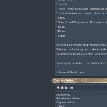
* Toleranz
* Tolkien (in der Deutschen Tolkiengesellsc
* Jochen Malmsheimer - ein absoluter Künst
* Firefly
* Sprachkunst/Eloquenz und Respekt vor 
* Pizza
* Römer
* Feuer
Ich habe eine wundervolle Frau und zwei sü
Weiteres zur Suche gerne im privaten Rahm
Berufsbedingt bin ich auch oft in Bonn sow
Immer gerne schreiben. Eine Nachricht ist e
Leben und leben lassen.
Weitere Infos
Hobbies
Archäologie
Geowissenschaften
Bogenschießen
Tolkien