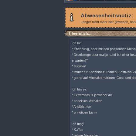
Abwesenheitsnotiz:
Länger nicht mehr hier gewesen, daher
Über mich...
Ich bin:
* Eher ruhig, aber mit den passenden Men
* Dreckologe oder mal jemand bei einer Insti
erwarten?"
* tätowiert
* immer für Konzerte zu haben; Festivals k
* gerne auf Mittelaltermärkten, Cons und de
Ich hasse:
* Extremismus jedweder Art
* asoziales Verhalten
* Anglizismen
* unnötigen Lärm
Ich mag:
* Kaffee
* ruhige Menschen