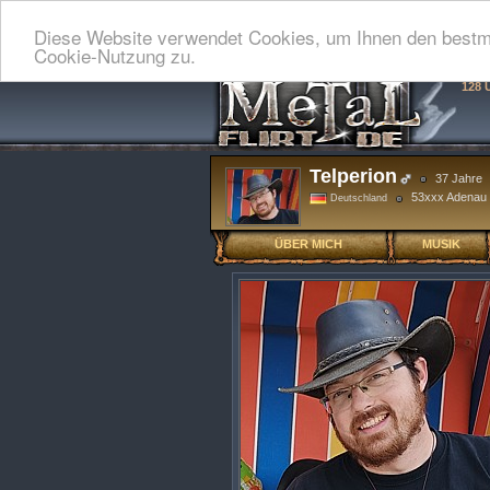
Diese Website verwendet Cookies, um Ihnen den bestmö
Cookie-Nutzung zu.
128 
Telperion
37 Jahre
53xxx Adenau
Deutschland
ÜBER MICH
MUSIK