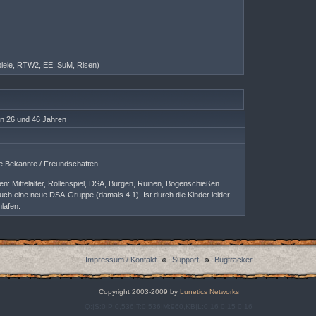
nspiele, RTW2, EE, SuM, Risen)
n 26 und 46 Jahren
 Bekannte / Freundschaften
en: Mittelalter, Rollenspiel, DSA, Burgen, Ruinen, Bogenschießen
ch eine neue DSA-Gruppe (damals 4.1). Ist durch die Kinder leider
lafen.
Impressum / Kontakt
Support
Bugtracker
Copyright 2003-2009 by
Lunetics Networks
Q:|S:0|P:0,536|T:0,536|M:960,KB|L:0,16 0,15 0,16