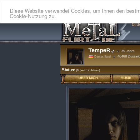
Diese Website verwendet Cookies, um Ihnen den bestmö
Cookie-Nutzung zu.
34 U
TempeR
35 Jahre
40468 Düsseld
Deutschland
Status:
ja
(seit 12 Jahren)
ÜBER MICH
MUSIK