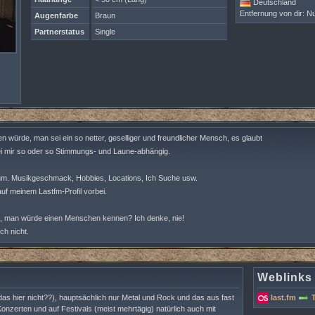
Deutschland
Entfernung von dir: Nu
Augenfarbe
Braun
Partnerstatus
Single
 würde, man sei ein so netter, geselliger und freundlicher Mensch, es glaubt
ei mir so oder so Stimmungs- und Laune-abhängig.
 um. Musikgeschmack, Hobbies, Locations, Ich Suche usw.
uf meinem Lastfm-Profil vorbei.
, man würde einen Menschen kennen? Ich denke, nie!
ich nicht.
Weblinks
das hier nicht??), hauptsächlich nur Metal und Rock und das aus fast
last.fm
Konzerten und auf Festivals (meist mehrtägig) natürlich auch mit