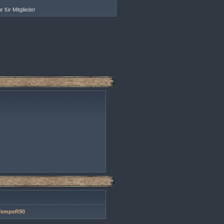
r für Mitglieder
TempeR90