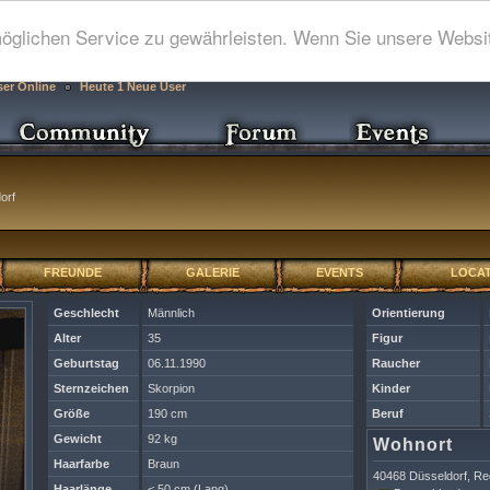
glichen Service zu gewährleisten. Wenn Sie unsere Websit
ser Online
Heute 1 Neue User
orf
FREUNDE
GALERIE
EVENTS
LOCAT
Geschlecht
Männlich
Orientierung
Alter
35
Figur
Geburtstag
06.11.1990
Raucher
Sternzeichen
Skorpion
Kinder
Größe
190 cm
Beruf
Gewicht
92 kg
Wohnort
Haarfarbe
Braun
40468 Düsseldorf, Re
Haarlänge
< 50 cm (Lang)