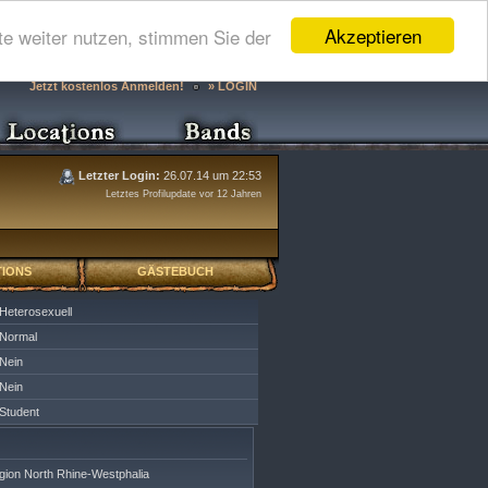
Akzeptieren
e weiter nutzen, stimmen Sie der
Jetzt kostenlos Anmelden!
» LOGIN
Letzter Login:
26.07.14 um 22:53
Letztes Profilupdate vor 12 Jahren
IONS
GÄSTEBUCH
Heterosexuell
Normal
Nein
Nein
Student
gion North Rhine-Westphalia