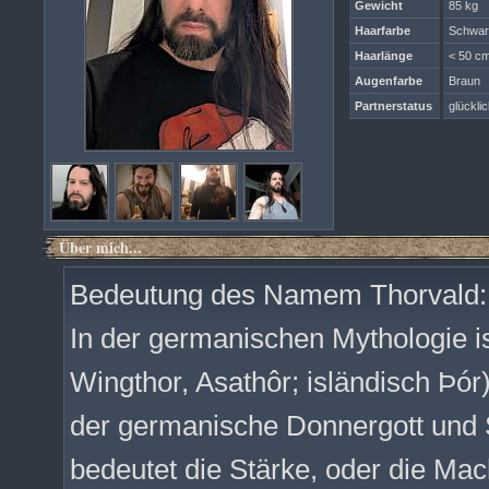
Gewicht
85 kg
Haarfarbe
Schwar
Haarlänge
< 50 cm
Augenfarbe
Braun
Partnerstatus
glücklic
Über mich...
Bedeutung des Namem Thorvald:
In der germanischen Mythologie i
Wingthor, Asathôr; isländisch Þór
der germanische Donnergott und 
bedeutet die Stärke, oder die Mac