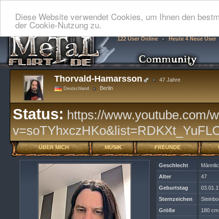
Diese Website verwendet Cookies, um Ihnen den bestmö
der Cookie-Nutzung zu.
122 User Online
Heute 4 Neue User
Thorvald-Hamarsson
47 Jahre
Berlin
Deutschland
Status:
https://www.youtube.com/w
v=soTYhxczHKo&list=RDKXt_YuFLOT
ÜBER MICH
MUSIK
FREUNDE
Geschlecht
Männli
Alter
47
Geburtstag
03.01.
Sternzeichen
Steinb
Größe
180 cm