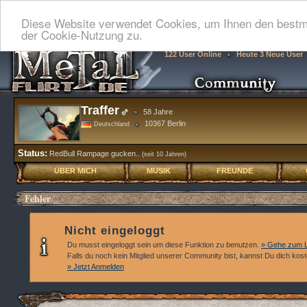
Diese Website verwendet Cookies, um Ihnen den bestmö
der Cookie-Nutzung zu.
122 User Online
Heute 3 Neue User
Traffer
58 Jahre
10367 Berlin
Deutschland
Status:
RedBull Rampage gucken..
(seit 10 Jahren)
ÜBER MICH
MUSIK
FREUNDE
Fehler
Nicht eingeloggt
Du musst eingeloggt sein um diese Funktion zu benutzen.
» Gehe zum L
Falls du noch kein Mitglied unserer Community bist, kannst Du dich kos
» Jetzt Anmelden