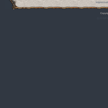
Impressum
Copyri
Q:|S:0|P: