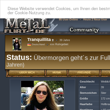
Diese Website verwendet Cookies, um Ihnen den bestmö
der Cookie-Nutzung zu.
85 User Online
Heute 2 Neue User
Tranquillita
39 Jahre
xxx Ruhrgebiet
Deutschland
Status:
Übermorgen geht´s zur Full
Jahren)
ÜBER MICH
MUSIK
FREUNDE
Geschlecht
Weiblic
Alter
39
Sternzeichen
Stier
Größe
172 cm
Haarfarbe
Hellbra
Haarlänge
< 60 cm