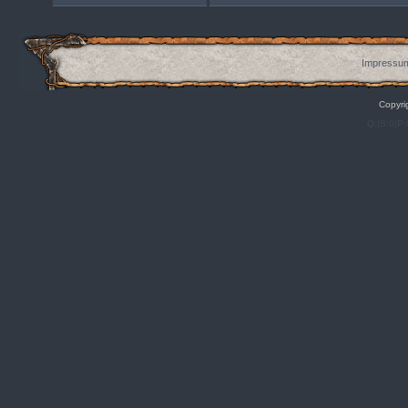
Impressum
Copyri
Q:|S:0|P: