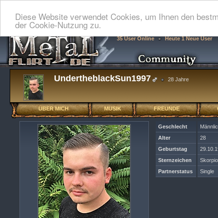
Diese Website verwendet Cookies, um Ihnen den bestmö
der Cookie-Nutzung zu.
35 User Online
Heute 1 Neue User
UndertheblackSun1997
28 Jahre
ÜBER MICH
MUSIK
FREUNDE
Geschlecht
Männli
Alter
28
Geburtstag
29.10.
Sternzeichen
Skorpi
Partnerstatus
Single