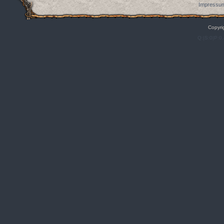
Impressum
Copyri
Q:|S:0|P:0