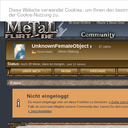
Diese Website verwendet Cookies, um Ihnen den bestmö
der Cookie-Nutzung zu.
36 User Online
Heute 1 Neue User
UnknownFemaIeObject
37 Jahre
64xxx Dieburg
Deutschland
Status:
noch 28 Meter, dann ist morgen..
(seit 13 Jahren)
ÜBER MICH
MUSIK
FREUNDE
Fehler
Nicht eingeloggt
Du musst eingeloggt sein um diese Funktion zu benutzen.
» Gehe zum L
Falls du noch kein Mitglied unserer Community bist, kannst Du dich kos
» Jetzt Anmelden