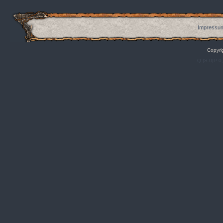
Impressum
Copyri
Q:|S:0|P:0