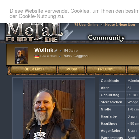
Diese Website verwendet Cookies, um Ihnen den bestmö
der Cookie-Nutzung zu.
78 User Online
Heute 1 Neue User
Wolfrik
54 Jahre
76xxx Gaggenau
Deutschland
ÜBER MICH
MUSIK
FREUNDE
Geschlecht
Männli
Alter
54
Geburtstag
09.10.
Sternzeichen
Waage
Größe
178 cm
Haarfarbe
Braun
Haarlänge
< 50 cm
Augenfarbe
Braun
Partnerstatus
Single