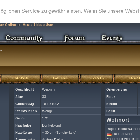
glichen Service zu gewährleisten. Wenn Sie unsere Websit
ser Online
Heute 1 Neue User
re
FREUNDE
GALERIE
EVENTS
LOCAT
Geschlecht
Weiblich
Orientierung
Alter
33
Figur
Geburtstag
16.10.1992
Kinder
Sternzeichen
Waage
Beruf
Größe
172 cm
Wohnort
Haarfarbe
Dunkelblond
Region Niedersachse
Haarlänge
< 30 cm (Schulterlang)
Deutschland
Entfernung von dir: Nu
Augenfarbe
Andere Farbe