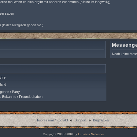
erne mal wenn es sich ergibt mit anderen zusammen (alleine ist langweilig)
nein sagen
(leider allergisch gegen sie )
Messeng
Noch keine Mess
ahre
land
ehen / Party
 Bekannte / Freundschaften
Impressum / Kontakt
Support
Bugtracker
Copyright 2003-2009 by
Lunetics Networks