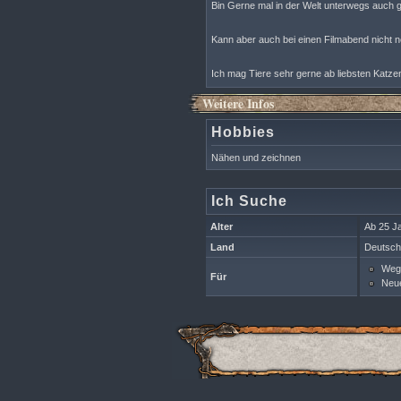
Bin Gerne mal in der Welt unterwegs auch g
Kann aber auch bei einen Filmabend nicht 
Ich mag Tiere sehr gerne ab liebsten Katzen 
Weitere Infos
Hobbies
Nähen und zeichnen
Ich Suche
Alter
Ab 25 J
Land
Deutsch
Wegg
Für
Neue