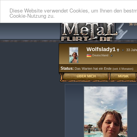
Diese Website verwendet Cookies, um Ihnen den bestmö
Cookie-Nutzung zu.
36 U
Wolfslady1
33 Jah
Deutschland
Status:
Das Warten hat ein Ende
(seit 4 Monaten)
ÜBER MICH
MUSIK