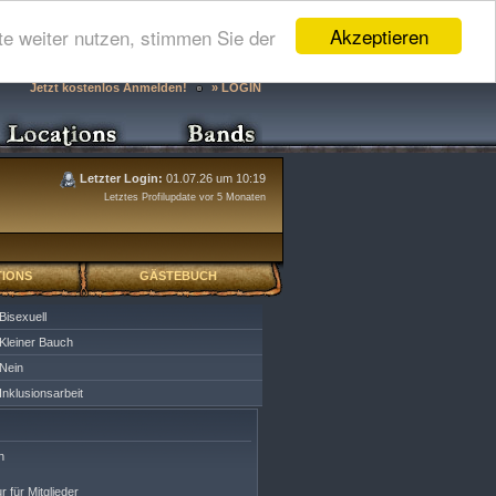
Akzeptieren
e weiter nutzen, stimmen Sie der
Jetzt kostenlos Anmelden!
» LOGIN
Letzter Login:
01.07.26 um 10:19
Letztes Profilupdate vor 5 Monaten
IONS
GÄSTEBUCH
Bisexuell
Kleiner Bauch
Nein
Inklusionsarbeit
n
r für Mitglieder