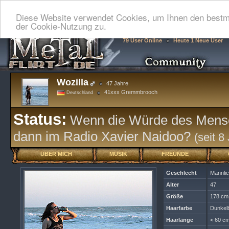
Diese Website verwendet Cookies, um Ihnen den bestmö
der Cookie-Nutzung zu.
79 User Online
Heute 1 Neue User
Wozilla
47 Jahre
41xxx Gremmbrooch
Deutschland
Status:
Wenn die Würde des Mensche
dann im Radio Xavier Naidoo?
(seit 8
ÜBER MICH
MUSIK
FREUNDE
Geschlecht
Männli
Alter
47
Größe
178 cm
Haarfarbe
Dunkel
Haarlänge
< 60 cm