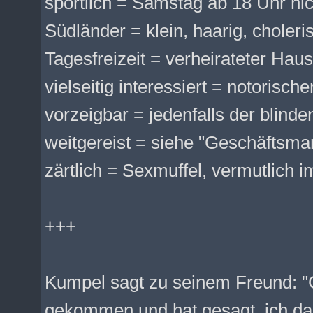
sportlich = Samstag ab 18 Uhr ni
Südländer = klein, haarig, choleri
Tagesfreizeit = verheirateter Ha
vielseitig interessiert = notorisc
vorzeigbar = jedenfalls der blind
weitgereist = siehe "Geschäftsma
zärtlich = Sexmuffel, vermutlich i
+++
Kumpel sagt zu seinem Freund: "G
gekommen und hat gesagt, ich dar