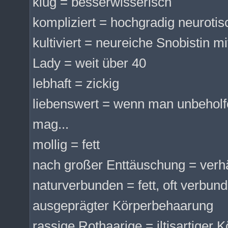
klug = besserwisserisch
kompliziert = hochgradig neurotis
kultiviert = neureiche Snobistin 
Lady = weit über 40
lebhaft = zickig
liebenswert = wenn man unbeholf
mag...
mollig = fett
nach großer Enttäuschung = verh
naturverbunden = fett, oft verbu
ausgeprägter Körperbehaarung
rassige Rothaarige = iltisartiger 