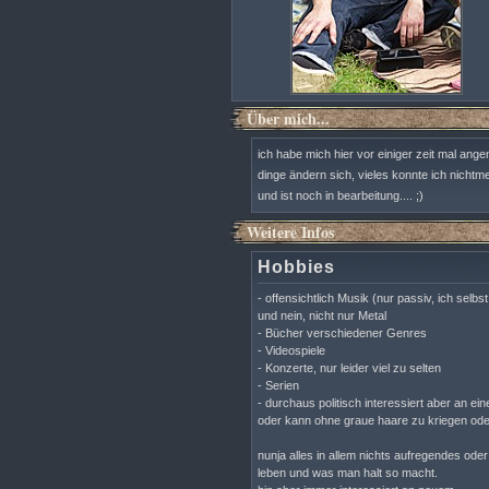
Über mich...
ich habe mich hier vor einiger zeit mal ange
dinge ändern sich, vieles konnte ich nichtm
und ist noch in bearbeitung.... ;)
Weitere Infos
Hobbies
- offensichtlich Musik (nur passiv, ich selbs
und nein, nicht nur Metal
- Bücher verschiedener Genres
- Videospiele
- Konzerte, nur leider viel zu selten
- Serien
- durchaus politisch interessiert aber an e
oder kann ohne graue haare zu kriegen ode
nunja alles in allem nichts aufregendes oder
leben und was man halt so macht.