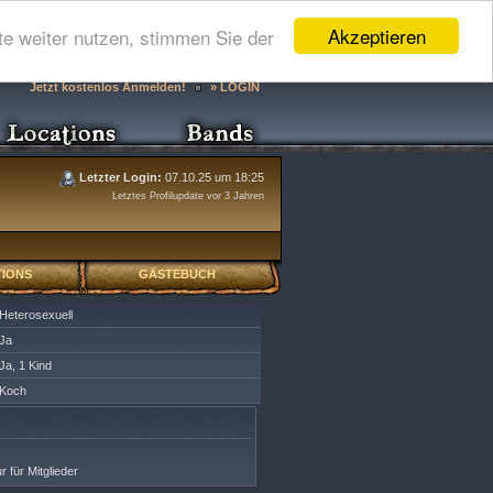
Akzeptieren
e weiter nutzen, stimmen Sie der
Jetzt kostenlos Anmelden!
» LOGIN
Letzter Login:
07.10.25 um 18:25
Letztes Profilupdate vor 3 Jahren
IONS
GÄSTEBUCH
Heterosexuell
Ja
Ja, 1 Kind
Koch
r für Mitglieder