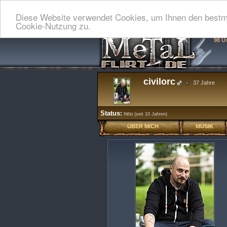
Diese Website verwendet Cookies, um Ihnen den bestmö
Cookie-Nutzung zu.
98 U
civilorc
37 Jahre
Status:
neu
(seit 10 Jahren)
ÜBER MICH
MUSIK