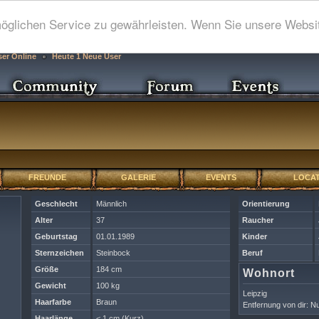
glichen Service zu gewährleisten. Wenn Sie unsere Websit
ser Online
Heute 1 Neue User
FREUNDE
GALERIE
EVENTS
LOCAT
Geschlecht
Männlich
Orientierung
Alter
37
Raucher
Geburtstag
01.01.1989
Kinder
Sternzeichen
Steinbock
Beruf
Größe
184 cm
Wohnort
Gewicht
100 kg
Leipzig
Haarfarbe
Braun
Entfernung von dir: Nu
Haarlänge
< 1 cm (Kurz)