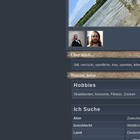
Über mich...
Still, verrückt, sportliche, treu, spontan, leb
Weitere Infos
Hobbies
Skateborden, Konzerte, Fitness, Zocken
Ich Suche
Alter
Zwische
Geschlecht
Weiblich
Land
Deutsch
Wegg