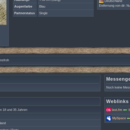
Deutschland
Entfernung von dir: Nu
Augenfarbe
Blau
Partnerstatus
Single
ensfroh
Messeng
Noch keine Mess
Weblinks
n 18 und 35 Jahren
last.fm
MySpace
land
ehen / Party