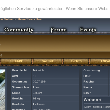
glichen Service zu gewährleisten. Wenn Sie unsere Websit
ser Online
Heute 2 Neue User
g
n)
FREUNDE
GALERIE
EVENTS
LOCAT
Geschlecht
Männlich
Orientierung
Alter
42
Figur
Geburtstag
30.07.1984
Raucher
Sternzeichen
Löwe
Kinder
Größe
185 cm
Beruf
Gewicht
91 kg
Wohnort
Haarfarbe
Hellbraun
33397 Rietberg, Regi
Haarlänge
< 50 cm (Lang)