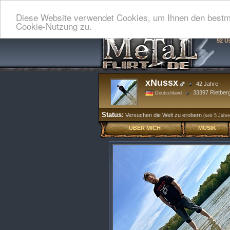
Diese Website verwendet Cookies, um Ihnen den bestmö
Cookie-Nutzung zu.
92 U
xNussx
42 Jahre
33397 Rietber
Deutschland
Status:
Versuchen die Welt zu erobern
(seit 5 Jahre
ÜBER MICH
MUSIK