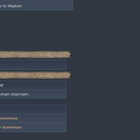
r für Mitglieder
er
enger eingetragen...
burnernuss
burnernuss