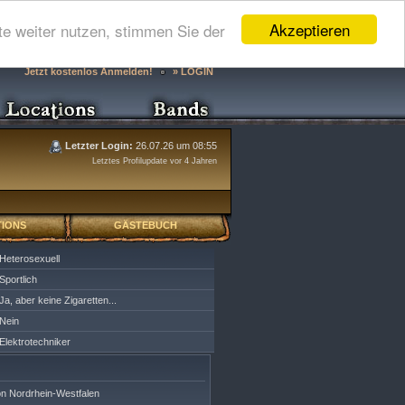
Akzeptieren
e weiter nutzen, stimmen Sie der
Jetzt kostenlos Anmelden!
» LOGIN
Letzter Login:
26.07.26 um 08:55
Letztes Profilupdate vor 4 Jahren
IONS
GÄSTEBUCH
Heterosexuell
Sportlich
Ja, aber keine Zigaretten...
Nein
Elektrotechniker
on Nordrhein-Westfalen