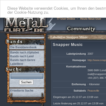
Diese Website verwendet Cookies, um Ihnen den bestmö
der Cookie-Nutzung zu.
77 User Online
Heute Neue User
Labelinfos Snapper Music
Snapper Music
Die Banddatenbank
Bands nach Alphabet
Labelgründung
2007
Bands nach Land
Bands nach Genre
Homepage
http://www.sna
Labelliste
Kontaktadresse
SW6 6WH Lond
mail@snapperm
+44 (207) 386 
Entfernung
- Kilometer
Erweiterte Suche
Sublabels
Peaceville
Eingetragen am 25.12.07 um 13:08 von
Letzte Änderung am 25.12.07 um 13:08 von