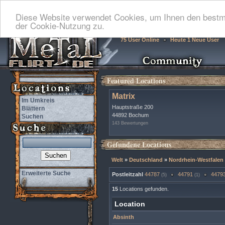
Diese Website verwendet Cookies, um Ihnen den bestmö
der Cookie-Nutzung zu.
75 User Online
Heute 1 Neue User
Featured Locations
Matrix
Im Umkreis
Hauptstraße 200
Blättern
44892 Bochum
Suchen
143 Bewertungen
Gefundene Locations
Welt
»
Deutschland
»
Nordrhein-Westfalen
Erweiterte Suche
Postleitzahl
44787
44791
4479
(5)
(1)
15
Locations gefunden.
Location
Absinth