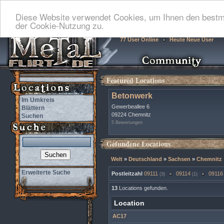
Diese Website verwendet Cookies, um Ihnen den bestmö
der Cookie-Nutzung zu.
77 User Online
Heute Neue User
Featured Locations
Betonwerk
Im Umkreis
Gewerbeallee 6
Blättern
09224 Chemnitz
Suchen
5 Bewertungen
Gefundene Locations
Welt
»
Deutschland
»
Sachsen
»
Chemnitz
Erweiterte Suche
Postleitzahl
09111
09114
09116
(3)
(1)
13
Locations gefunden.
Location
AC17