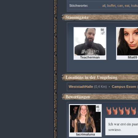
Stichworte:
all
,
buffet
,
can
,
eat
,
kultu
Stammgäste
50
Teacherman
Mia69
Locations in der Umgebung
WeststadtHalle
(0,4 Km)
Campus Essen
Bewertungen
46
Ich war erst ein paa
sowieso.
lacrimaluna