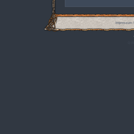
Impressum /
Q:|S