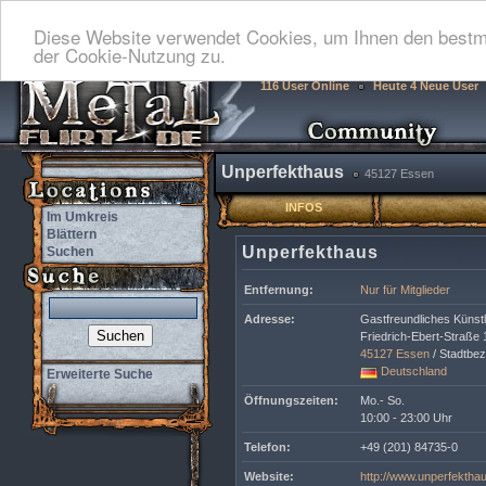
Diese Website verwendet Cookies, um Ihnen den bestmö
der Cookie-Nutzung zu.
116 User Online
Heute 4 Neue User
Unperfekthaus
45127 Essen
INFOS
Im Umkreis
Blättern
Unperfekthaus
Suchen
Entfernung:
Nur für Mitglieder
Adresse:
Gastfreundliches Künstl
Friedrich-Ebert-Straße 
45127
Essen
/ Stadtbez
Deutschland
Erweiterte Suche
Öffnungszeiten:
Mo.- So.
10:00 - 23:00 Uhr
Telefon:
+49 (201) 84735-0
Website:
http://www.unperfekthau