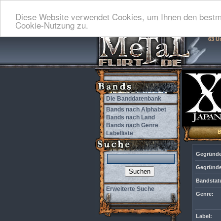
Diese Website verwendet Cookies, um Ihnen den bestmö
Cookie-Nutzung zu.
63 U
Die Banddatenbank
Bands nach Alphabet
Bands nach Land
Bands nach Genre
Labelliste
Gegründe
Gegründe
Bandstat
Erweiterte Suche
Genre:
Label: