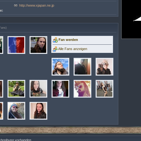
http://www.xjapan.ne.jp
e:
Fans)
Fan werden
Alle Fans anzeigen
e
chreibung vorhanden