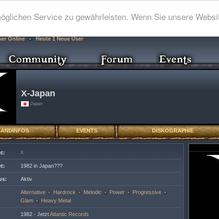
glichen Service zu gewährleisten. Wenn Sie unsere Websit
ser Online
Heute 1 Neue User
X-Japan
Japan
BANDINFOS
EVENTS
DISKOGRAPHIE
t:
X
t:
1982 in Japan???
us:
Aktiv
Alternative
Hardrock
Melodic
Power
Progressive
Glam
Heavy Metal
1982 - Jetzt
Atlantic Records