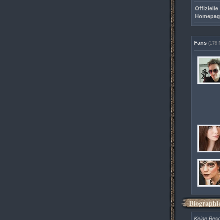
Offizielle
Homepag
Fans
(176 
Biographi
Keine Bes