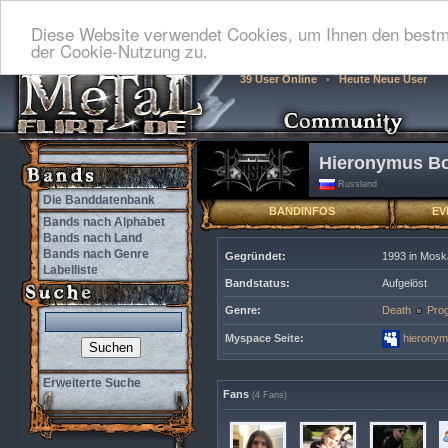
Diese Website verwendet Cookies, um Ihnen den bestmö
der Cookie-Nutzung zu.
39 User Online
Heute Neue User
Hieronymus B
Russland
Die Banddatenbank
BANDINFOS
EV
Bands nach Alphabet
Bands nach Land
Bands nach Genre
Gegründet:
1993 in Mosk
Labelliste
Bandstatus:
Aufgelöst
Genre:
Death
Pro
Myspace Seite:
hieronym
Erweiterte Suche
Fans
(4 Fans)