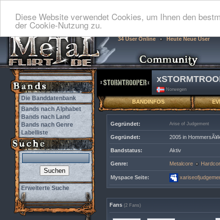
Diese Website verwendet Cookies, um Ihnen den bestmö
der Cookie-Nutzung zu.
34 User Online
Heute Neue User
xSTORMTROO
Norwegen
Die Banddatenbank
BANDINFOS
EV
Bands nach Alphabet
Bands nach Land
Gegründet:
Bands nach Genre
Arise of Judgement
Labelliste
Gegründet:
2005 in HommersÃ¥k
Bandstatus:
Aktiv
Genre:
Metalcore
Hardco
Myspace Seite:
xariseofjudgeme
Erweiterte Suche
Fans
(2 Fans)