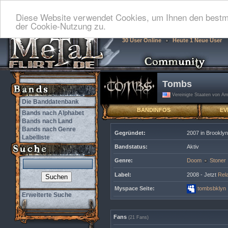
Diese Website verwendet Cookies, um Ihnen den bestmö
der Cookie-Nutzung zu.
30 User Online
Heute 1 Neue User
Tombs
Vereinigte Staaten von Am
Die Banddatenbank
BANDINFOS
EV
Bands nach Alphabet
Bands nach Land
Bands nach Genre
Gegründet:
2007 in Brookly
Labelliste
Bandstatus:
Aktiv
Genre:
Doom
Stoner
Label:
2008 - Jetzt
Rel
Myspace Seite:
tombsbklyn
Erweiterte Suche
Fans
(21 Fans)