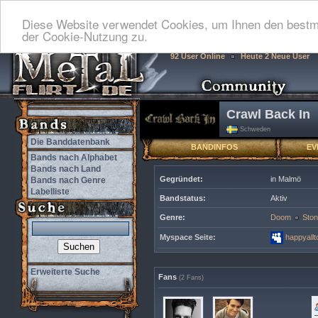
Diese Website verwendet Cookies, um Ihnen den bestmö
der Cookie-Nutzung zu.
92 User Online
Heute 2 Neue User
Crawl Back In
Schweden
Die Banddatenbank
BANDINFOS
EV
Bands nach Alphabet
Bands nach Land
Gegründet:
in Malmö
Bands nach Genre
Labelliste
Bandstatus:
Aktiv
Genre:
Doom
Ston
Myspace Seite:
happyallt
Erweiterte Suche
Fans
(2 Fans)