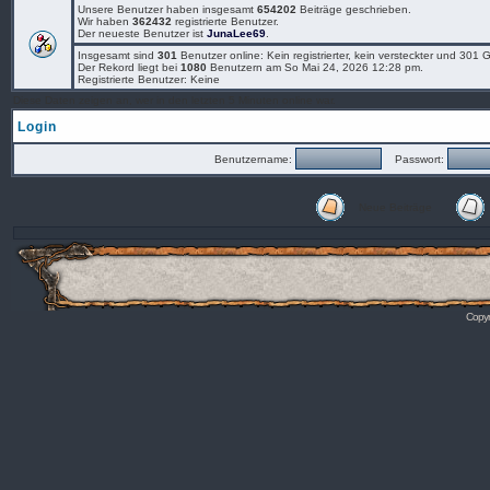
Unsere Benutzer haben insgesamt
654202
Beiträge geschrieben.
Wir haben
362432
registrierte Benutzer.
Der neueste Benutzer ist
JunaLee69
.
Insgesamt sind
301
Benutzer online: Kein registrierter, kein versteckter und 301
Der Rekord liegt bei
1080
Benutzern am So Mai 24, 2026 12:28 pm.
Registrierte Benutzer: Keine
Diese Daten zeigen an, wer in den letzten 5 Minuten online war.
Login
Benutzername:
Passwort:
Neue Beiträge
Copyr