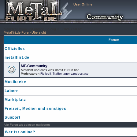
User Online
Aktuelles Datum und Uhrzeit: So Aug 09, 2026 7:00 am
Metalflirt.de Foren-Übersicht
Forum
Offizielles
metalflirt.de
MF-Community
Metalflirt und alles was damit zu tun hat
Moderatoren
Fjelltroll
,
Traffer
,
agonyandecstasy
Musikecke
Labern
Marktplatz
Freizeit, Medien und sonstiges
Support
Alle Foren als gelesen markieren
Wer ist online?