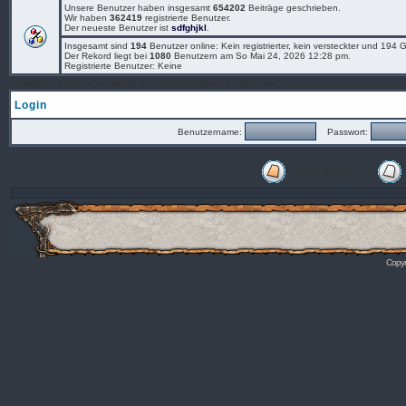
Unsere Benutzer haben insgesamt
654202
Beiträge geschrieben.
Wir haben
362419
registrierte Benutzer.
Der neueste Benutzer ist
sdfghjkl
.
Insgesamt sind
194
Benutzer online: Kein registrierter, kein versteckter und 194
Der Rekord liegt bei
1080
Benutzern am So Mai 24, 2026 12:28 pm.
Registrierte Benutzer: Keine
Diese Daten zeigen an, wer in den letzten 5 Minuten online war.
Login
Benutzername:
Passwort:
Neue Beiträge
Copyr