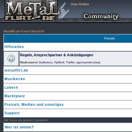
User Online
Aktuelles Datum und Uhrzeit: Fr Aug 07, 2026 11:44 am
Metalflirt.de Foren-Übersicht
Forum
Offizielles
Regeln, Ansprechpartner & Ankündigungen
Moderatoren
Sukkubus
,
Fjelltroll
,
Traffer
,
agonyandecstasy
metalflirt.de
Musikecke
Labern
Marktplatz
Freizeit, Medien und sonstiges
Support
Alle Foren als gelesen markieren
Wer ist online?