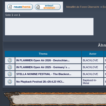
Metalflirt.de Foren-Übersicht
->
Ev
Seite
1
von
1
Ähn
Thema
Autor
IN FLAMMEN Open Air 2026 - Deutschlan...
BLACKLOVE
IN FLAMMEN Open Air 2025 - Germany´s ...
BLACKLOVE
STELLA NOMINE FESTIVAL - The Blackest...
BLACKLOVE
Baptised-In-
No Playback Festival 28.+29.4.23 VICI...
Metal