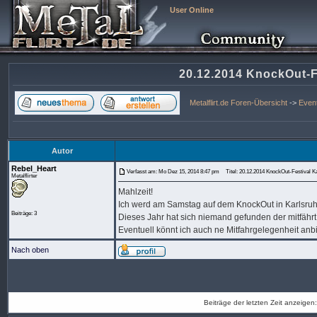
User Online
20.12.2014 KnockOut-Fe
Metalflirt.de Foren-Übersicht
->
Even
Autor
Rebel_Heart
Verfasst am: Mo Dez 15, 2014 8:47 pm
Titel: 20.12.2014 KnockOut-Festival Ka
Metalflirter
Mahlzeit!
Ich werd am Samstag auf dem KnockOut in Karlsruh
Beiträge: 3
Dieses Jahr hat sich niemand gefunden der mitfährt
Eventuell könnt ich auch ne Mitfahrgelegenheit anbi
Nach oben
Beiträge der letzten Zeit anzeigen