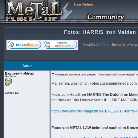
User Online
Fotos: HARRIS Iron Maide
Metalflirt.de Foren-Übersicht
->
Verg
Autor
Baptised-In-Metal
Verfasst am: Sa Nov 25, 2017 11:00 pm
Titel: Fotos: HARRIS Iron Maiden 
Metalflirter
Mal sehen, was ich an Fotos zusammenkriege vom
Beiträge: 105
Fotos vom Headliner
HARRIS The Dutch Iron Maide
mit Dank an Dirk Draewe vom HELLFIRE MAGAZIN 
https://www.hellfire-magazin.de/10-11-2017-harris
Fotos von METAL LAW beim und nach dem Konze