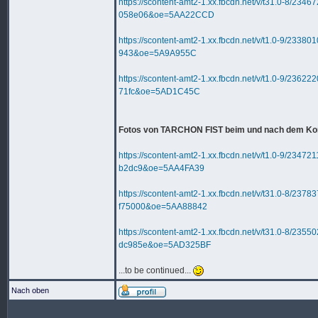
https://scontent-amt2-1.xx.fbcdn.net/v/t31.0-
058e06&oe=5AA22CCD
https://scontent-amt2-1.xx.fbcdn.net/v/t1.0-9
943&oe=5A9A955C
https://scontent-amt2-1.xx.fbcdn.net/v/t1.0-9
71fc&oe=5AD1C45C
Fotos von TARCHON FIST beim und nach dem Ko
https://scontent-amt2-1.xx.fbcdn.net/v/t1.0-9
b2dc9&oe=5AA4FA39
https://scontent-amt2-1.xx.fbcdn.net/v/t31.0-
f75000&oe=5AA88842
https://scontent-amt2-1.xx.fbcdn.net/v/t31.0-
dc985e&oe=5AD325BF
...to be continued...
Nach oben