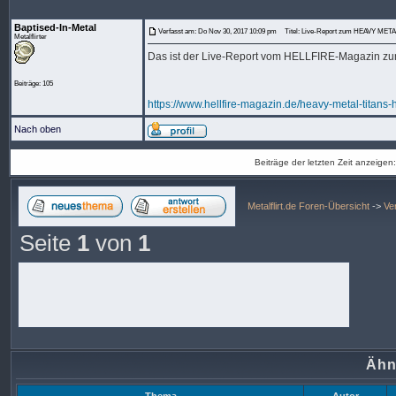
Baptised-In-Metal
Verfasst am: Do Nov 30, 2017 10:09 pm
Titel: Live-Report zum HEAVY METAL
Metalflirter
Das ist der Live-Report vom HELLFIRE-Magazin z
Beiträge: 105
https://www.hellfire-magazin.de/heavy-metal-titans-
Nach oben
Beiträge der letzten Zeit anzeigen
Metalflirt.de Foren-Übersicht
->
Ve
Seite
1
von
1
Ähn