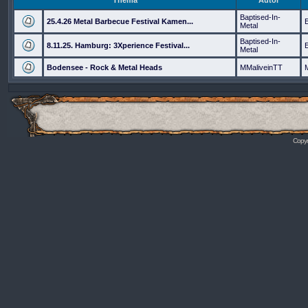
Thema
Autor
Baptised-In-
25.4.26 Metal Barbecue Festival Kamen...
Metal
Baptised-In-
8.11.25. Hamburg: 3Xperience Festival...
Metal
Bodensee - Rock & Metal Heads
MMaliveinTT
Copyr