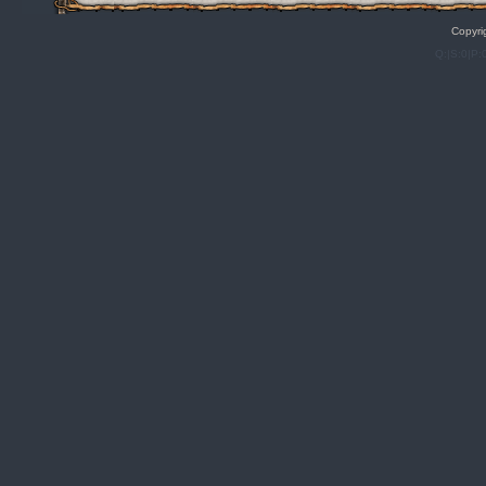
Copyri
Q:|S:0|P: