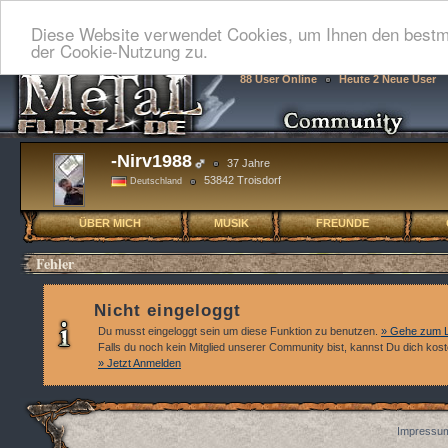
Diese Website verwendet Cookies, um Ihnen den bestmö
der Cookie-Nutzung zu.
88 User Online
Heute 2 Neue User
-Nirv1988
37 Jahre
53842 Troisdorf
Deutschland
ÜBER MICH
MUSIK
FREUNDE
Fehler
Nicht eingeloggt
Du musst eingeloggt sein um diese Funktion zu benutzen.
» Gehe zum L
Falls du noch kein Mitglied unserer Community bist, kannst Du dich kos
» Jetzt Anmelden
Impressum