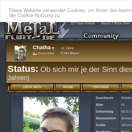
Diese Website verwendet Cookies, um Ihnen den bestmö
der Cookie-Nutzung zu.
117 User Online
Heute 2 Neue User
Chatha
42 Jahre
47441 Moers
Deutschland
Status:
Ob sich mir je der Sinn dies
Jahren)
ÜBER MICH
MUSIK
FREUNDE
Geschlecht
Weiblic
Alter
42
Geburtstag
06.11.
Sternzeichen
Skorpi
Größe
163 cm
Haarfarbe
Blond