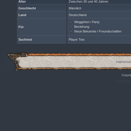
Alter
Zwischen 30 und 40 Jahren
Geschlecht
Männlich
Land
Deutschland
Weggehen / Party
Beziehung
Für
Neue Bekannte / Freundschaften
Suchtext
Player Two
Impressum
Copyri
Q:|S:0|P:0