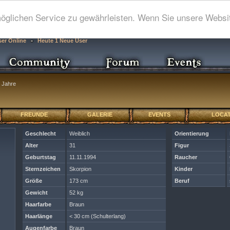
glichen Service zu gewährleisten. Wenn Sie unsere Websit
ser Online
Heute 1 Neue User
 Jahre
FREUNDE
GALERIE
EVENTS
LOCAT
Geschlecht
Weiblich
Orientierung
Alter
31
Figur
Geburtstag
11.11.1994
Raucher
Sternzeichen
Skorpion
Kinder
Größe
173 cm
Beruf
Gewicht
52 kg
Haarfarbe
Braun
Haarlänge
< 30 cm (Schulterlang)
Augenfarbe
Braun