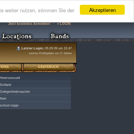
Akzeptieren
e weiter nutzen, stimmen Sie der
Jetzt kostenlos Anmelden!
» LOGIN
Letzter Login:
05.09.09 um 15:47
Letztes Profilupdate vor 17 Jahren
IONS
GÄSTEBUCH
Heterosexuell
Schlank
Gelegenheitsraucher
Nein
school roqqn