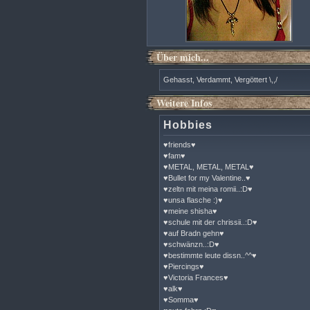
Über mich...
Gehasst, Verdammt, Vergöttert \,,/
Weitere Infos
Hobbies
♥friends♥
♥fam♥
♥METAL, METAL, METAL♥
♥Bullet for my Valentine..♥
♥zeltn mit meina romii..:D♥
♥unsa flasche :)♥
♥meine shisha♥
♥schule mit der chrissii..:D♥
♥auf Bradn gehn♥
♥schwänzn..:D♥
♥bestimmte leute dissn..^^♥
♥Piercings♥
♥Victoria Frances♥
♥alk♥
♥Somma♥