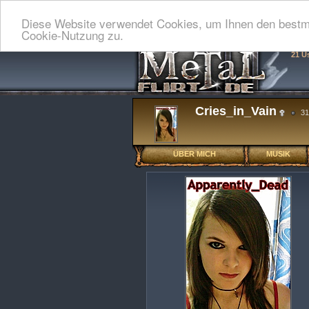
Diese Website verwendet Cookies, um Ihnen den bestmö
Cookie-Nutzung zu.
21 U
Cries_in_Vain
31
ÜBER MICH
MUSIK