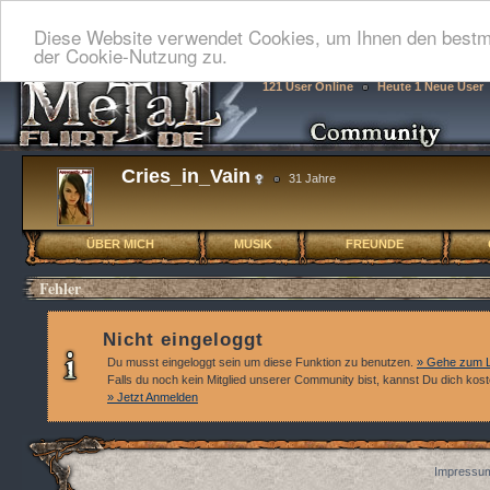
Diese Website verwendet Cookies, um Ihnen den bestmö
der Cookie-Nutzung zu.
121 User Online
Heute 1 Neue User
Cries_in_Vain
31 Jahre
ÜBER MICH
MUSIK
FREUNDE
Fehler
Nicht eingeloggt
Du musst eingeloggt sein um diese Funktion zu benutzen.
» Gehe zum L
Falls du noch kein Mitglied unserer Community bist, kannst Du dich kos
» Jetzt Anmelden
Impressum