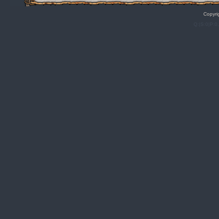
Copyri
Q:|S:0|P:0