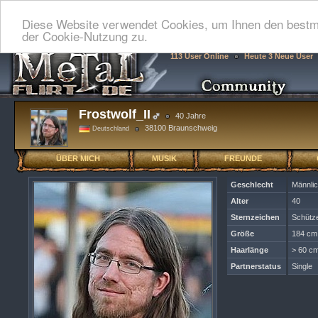
Diese Website verwendet Cookies, um Ihnen den bestmö
der Cookie-Nutzung zu.
113 User Online
Heute 3 Neue User
Frostwolf_II
40 Jahre
38100 Braunschweig
Deutschland
ÜBER MICH
MUSIK
FREUNDE
Geschlecht
Männli
Alter
40
Sternzeichen
Schütz
Größe
184 cm
Haarlänge
> 60 cm
Partnerstatus
Single