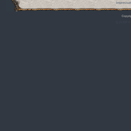
Impressum
Copyri
Q:|S:0|P:0