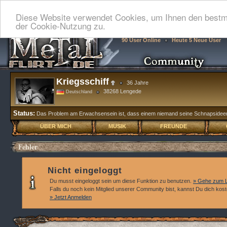
Diese Website verwendet Cookies, um Ihnen den bestmö
der Cookie-Nutzung zu.
90 User Online
Heute 5 Neue User
Kriegsschiff
36 Jahre
38268 Lengede
Deutschland
Status:
Das Problem am Erwachsensein ist, dass einem niemand seine Schnapsideen me
ÜBER MICH
MUSIK
FREUNDE
Fehler
Nicht eingeloggt
Du musst eingeloggt sein um diese Funktion zu benutzen.
» Gehe zum L
Falls du noch kein Mitglied unserer Community bist, kannst Du dich kos
» Jetzt Anmelden