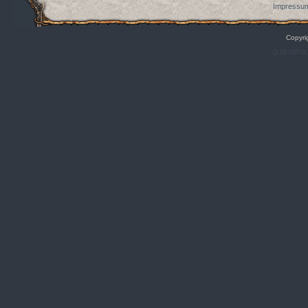
Impressum
Copyri
Q:|S:0|P:0