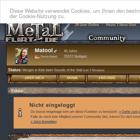
Diese Website verwendet Cookies, um Ihnen den bestmö
der Cookie-Nutzung zu.
29 User Online
Heute 1 Neue User
Matool
40 Jahre
70372 Stuttgart
Deutschland
Status:
Morgen in Köln beim Sounds of the Void
(seit 5 Monaten)
ÜBER MICH
MUSIK
FREUNDE
Fehler
Nicht eingeloggt
Du musst eingeloggt sein um diese Funktion zu benutzen.
» Gehe zum L
Falls du noch kein Mitglied unserer Community bist, kannst Du dich kos
» Jetzt Anmelden