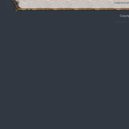
Impressum
Copyri
Q:|S:0|P:0