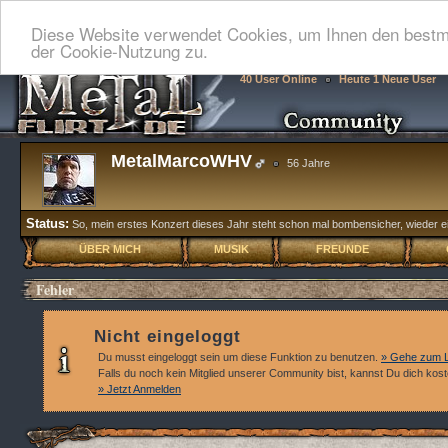
Diese Website verwendet Cookies, um Ihnen den bestmö
der Cookie-Nutzung zu.
40 User Online
Heute 1 Neue User
MetalMarcoWHV
56 Jahre
Status:
So, mein erstes Konzert dieses Jahr steht schon mal bombensicher, wieder 
ÜBER MICH
MUSIK
FREUNDE
Fehler
Nicht eingeloggt
Du musst eingeloggt sein um diese Funktion zu benutzen.
» Gehe zum L
Falls du noch kein Mitglied unserer Community bist, kannst Du dich kos
» Jetzt Anmelden