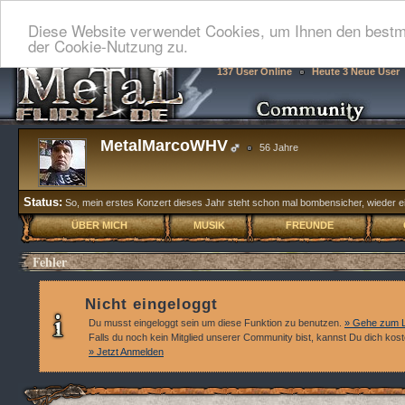
Diese Website verwendet Cookies, um Ihnen den bestmö
der Cookie-Nutzung zu.
137 User Online
Heute 3 Neue User
MetalMarcoWHV
56 Jahre
Status:
So, mein erstes Konzert dieses Jahr steht schon mal bombensicher, wieder 
ÜBER MICH
MUSIK
FREUNDE
Fehler
Nicht eingeloggt
Du musst eingeloggt sein um diese Funktion zu benutzen.
» Gehe zum L
Falls du noch kein Mitglied unserer Community bist, kannst Du dich kos
» Jetzt Anmelden