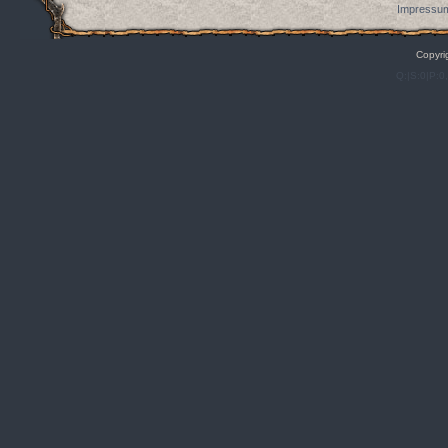
Impressum
Copyri
Q:|S:0|P:0