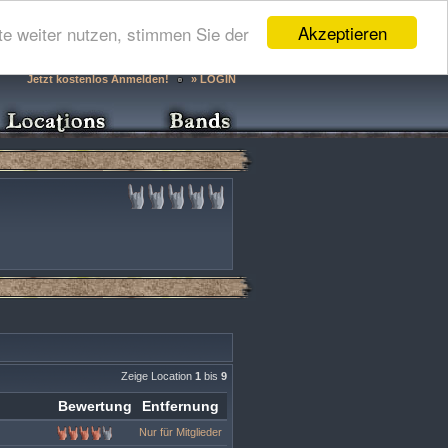
Akzeptieren
e weiter nutzen, stimmen Sie der
Jetzt kostenlos Anmelden!
» LOGIN
Zeige Location
1
bis
9
Bewertung
Entfernung
Nur für Mitglieder