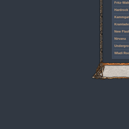
Fritz-Wal
Hardrock
Kammgar
Kramlade
New Flas
Nirvana
Undergr
Wladi Ro