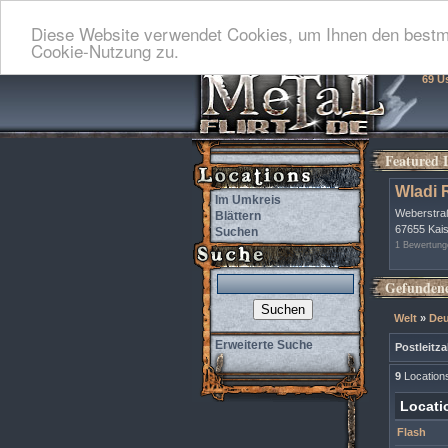
Diese Website verwendet Cookies, um Ihnen den bestmö
Cookie-Nutzung zu.
69 U
Featured 
Wladi 
Im Umkreis
Weberstra
Blättern
67655 Kais
Suchen
1 Bewertung
Gefundene
Welt
»
Deu
Erweiterte Suche
Postleitza
9
Location
Locati
Flash