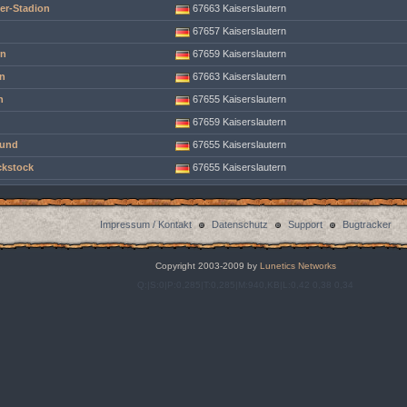
ter-Stadion
67663 Kaiserslautern
67657 Kaiserslautern
n
67659 Kaiserslautern
n
67663 Kaiserslautern
h
67655 Kaiserslautern
67659 Kaiserslautern
ound
67655 Kaiserslautern
ckstock
67655 Kaiserslautern
Impressum / Kontakt
Datenschutz
Support
Bugtracker
Copyright 2003-2009 by
Lunetics Networks
Q:|S:0|P:0,285|T:0,285|M:940,KB|L:0,42 0,38 0,34