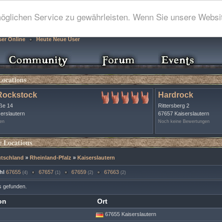
glichen Service zu gewährleisten. Wenn Sie unsere Websit
ser Online
Heute Neue User
Locations
Rockstock
Hardrock
ße 14
Rittersberg 2
erslautern
67657 Kaiserslautern
en
Noch keine Bewertungen
 Locations
tschland
»
Rheinland-Pfalz
»
Kaiserslautern
hl
67655
67657
67659
67663
(4)
(1)
(2)
(2)
s gefunden.
on
Ort
67655 Kaiserslautern