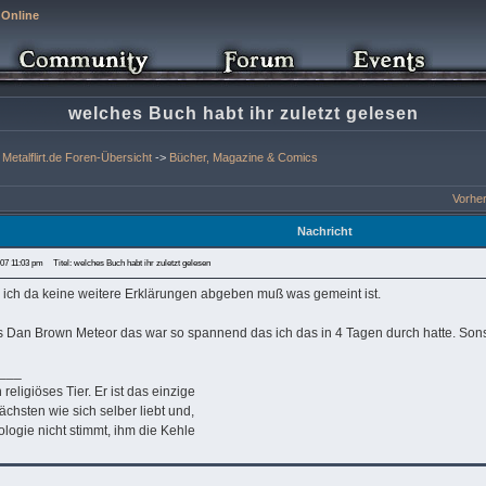
 Online
welches Buch habt ihr zuletzt gelesen
Metalflirt.de Foren-Übersicht
->
Bücher, Magazine & Comics
Vorhe
Nachricht
007 11:03 pm
Titel: welches Buch habt ihr zuletzt gelesen
 ich da keine weitere Erklärungen abgeben muß was gemeint ist.
es Dan Brown Meteor das war so spannend das ich das in 4 Tagen durch hatte. Son
___
religiöses Tier. Er ist das einzige
ächsten wie sich selber liebt und,
ogie nicht stimmt, ihm die Kehle