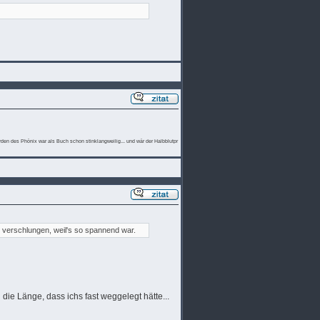
 Orden des Phönix war als Buch schon stinklangweilig... und wär der Halbblutpr
 verschlungen, weil's so spannend war.
 die Länge, dass ichs fast weggelegt hätte...