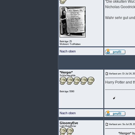
"Die okkulten Wur
Nicholas Goodric
Wahr sehr gut und
Beiträge: 25
Wohnort: Trollhätten
Nach oben
*Herger*
Verfasst am: Di Jul 24, 2
Schlächtergilde
Harry Potter and 
______________
Beiträge: 5590
Nach oben
GloomyEve
Verfasst am: So Jul 29, 2
Light Metalflirter
*Herger* 