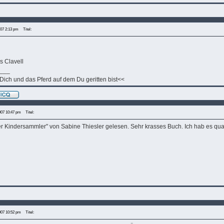
007 2:13 pm
Titel:
 Clavell
___
 Dich und das Pferd auf dem Du geritten bist<<
2007 10:47 pm
Titel:
Der Kindersammler" von Sabine Thiesler gelesen. Sehr krasses Buch. Ich hab es qua
2007 10:52 pm
Titel: