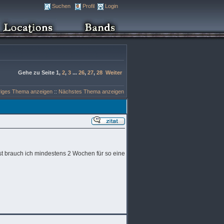
Suchen
Profil
Login
Gehe zu Seite
1
,
2
,
3
...
26
,
27
,
28
Weiter
riges Thema anzeigen
::
Nächstes Thema anzeigen
st brauch ich mindestens 2 Wochen für so eine