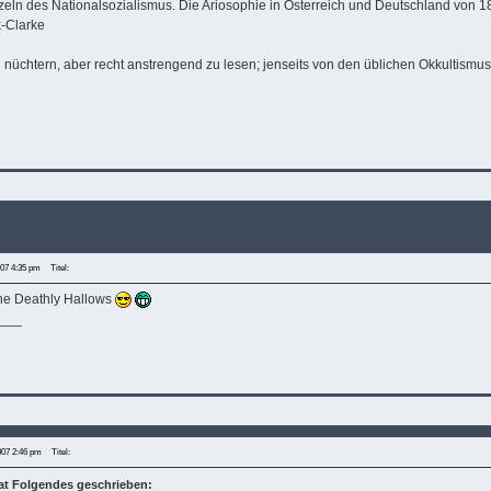
zeln des Nationalsozialismus. Die Ariosophie in Österreich und Deutschland von 1
k-Clarke
 nüchtern, aber recht anstrengend zu lesen; jenseits von den üblichen Okkultismus
007 4:35 pm
Titel:
the Deathly Hallows
___
007 2:46 pm
Titel:
hat Folgendes geschrieben: