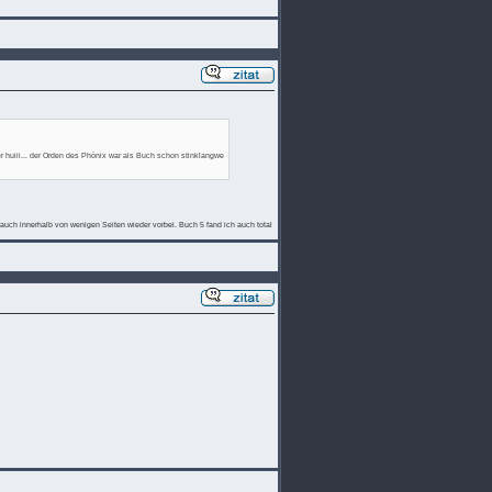
er huiii... der Orden des Phönix war als Buch schon stinklangwe
uch innerhalb von wenigen Seiten wieder vorbei. Buch 5 fand ich auch total