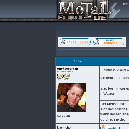
User
Autor
onehorseman
Verfasst am: Di Jul 10, 2
Light Metalflirter
ich denke mal das
also bei mir war 
n Wälzer
______________
Der Mensch ist ein 
Tier, das seinen N
wenn dessen Theol
Beiträge: 484
durchschneidet
Nach oben