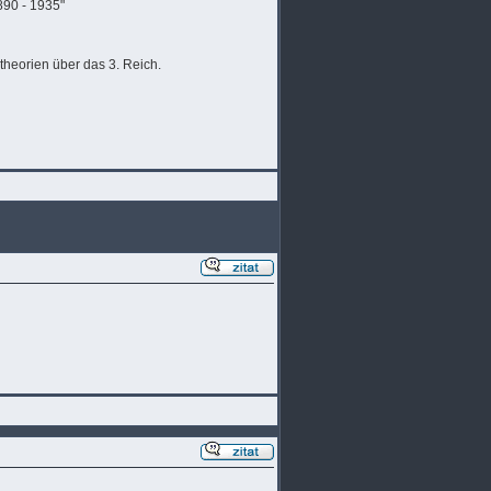
890 - 1935"
theorien über das 3. Reich.