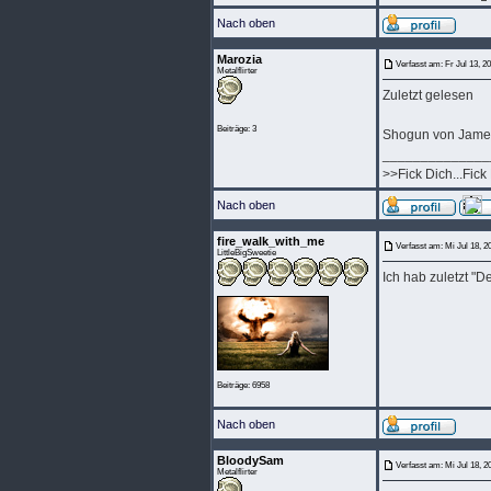
Nach oben
Marozia
Verfasst am: Fr Jul 13, 2
Metalflirter
Zuletzt gelesen
Beiträge: 3
Shogun von James
______________
>>Fick Dich...Fick
Nach oben
fire_walk_with_me
Verfasst am: Mi Jul 18, 
LittleBigSweetie
Ich hab zuletzt "
Beiträge: 6958
Nach oben
BloodySam
Verfasst am: Mi Jul 18, 
Metalflirter