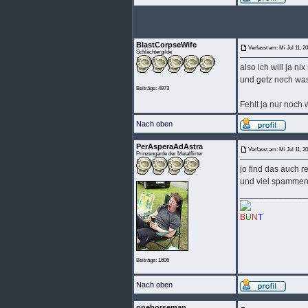
BlastCorpseWife
Verfasst am: Mi Jul 11, 2
Schlächtergilde
also ich will ja n
und getz noch was
Beiträge: 4973
Fehlt ja nur noch 
Nach oben
PerAsperaAdAstra
Verfasst am: Mi Jul 11, 2
Prinzengarde der Metalflirter
jo find das auch 
und viel spammen a
______________
B
U
N
T
Beiträge: 1606
Nach oben
onehorseman