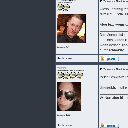
Verfasst am: Mi Jul 11, 2
Light Metalflirter
wieso unsinnig ? 
rstmal zu Ende le
Aber bitte wenn kein
______________
Der Mensch ist ein 
Tier, das seinen N
wenn dessen Theol
Beiträge: 484
durchschneidet
Nach oben
mithril
Verfasst am: Mi Jul 11, 2
Prinzengarde der Metalflirter
Peter Schwindt: Gw
Unglaublich toll e
______________
W: Nun aber bitte
Beiträge: 1682
Nach oben