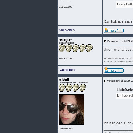
Harry Pott
Beiträge: 298
Das hab ich auch 
Nach oben
*Herger*
Verfasst am: So Jul 29, 2
Schlächtergilde
Und... wie fandest
Beiträge: 5590
250 Seiten hätten der Geschich
inz nicht so spannend gewesen,
Nach oben
mithril
Verfasst am: So Jul 29, 2
Prinzengarde der Metalflirter
LittleDar
Ich hab zu
Ich hab den auch g
______________
Beiträge: 1682