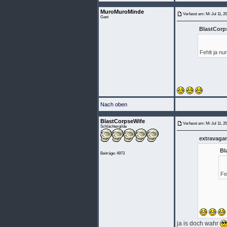
MuroMuroMinde
Verfasst am: Mi Jul 11, 2
Gast
BlastCorp
Fehlt ja nu
Nach oben
BlastCorpseWife
Verfasst am: Mi Jul 11, 2
Schlächtergilde
extravaga
Bl
Beiträge: 4973
Fe
ja is doch wahr