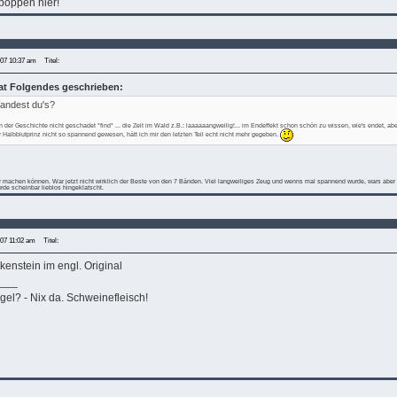
 poppen hier!
007 10:37 am
Titel:
hat Folgendes geschrieben:
fandest du's?
n der Geschichte nicht geschadet *find* ... die Zeit im Wald z.B.: laaaaaangweilig!... im Endeffekt schon schön zu wissen, wie's endet, ab
der Halbblutprinz nicht so spannend gewesen, hätt ich mir den letzten Teil echt nicht mehr gegeben.
 machen können. War jetzt nicht wirklich der Beste von den 7 Bänden. Viel langweiliges Zeug und wenns mal spannend wurde, wars aber a
rde scheinbar lieblos hingeklatscht.
007 11:02 am
Titel:
kenstein im engl. Original
___
gel? - Nix da. Schweinefleisch!