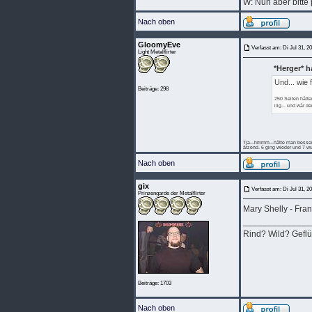
W: Nun aber bitte
Nach oben
GloomyEve
Verfasst am: Di Jul 31, 2
Light Metalflirter
*Herger* 
Und... wie 
Beiträge: 298
250 Seiten hätte
ilig... und wär 
Tja...hmmm...hätte man besser
ätzend. 6 ging wieder und 7 wu
Nach oben
gix
Verfasst am: Di Jul 31, 2
Prinzengarde der Metalflirter
Mary Shelly - Fran
______________
Rind? Wild? Geflü
Beiträge: 1703
Nach oben