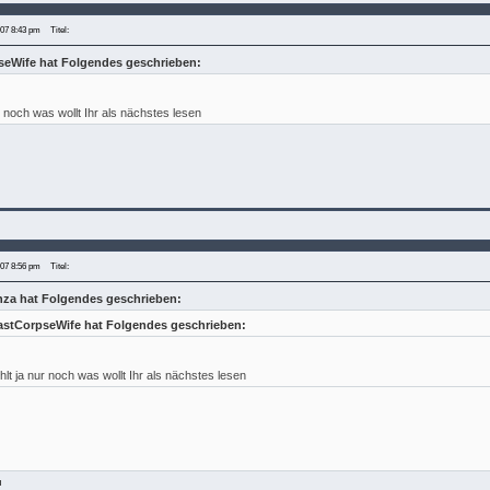
007 8:43 pm
Titel:
seWife hat Folgendes geschrieben:
r noch was wollt Ihr als nächstes lesen
007 8:56 pm
Titel:
nza hat Folgendes geschrieben:
astCorpseWife hat Folgendes geschrieben:
hlt ja nur noch was wollt Ihr als nächstes lesen