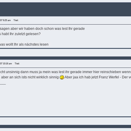
007 9:25 am
Titel:
ix sagen aber wir haben doch schon was lest Ihr gerade
 habt Ihr zuletzt gelesen?
was wollt Ihr als nächstes lesen
007 10:16 am
Titel:
recht unsinnig dann muss ja mein was lest ihr gerade immer hier reinschieben wenns
ber an sich ists nicht wirklich sinnig
Aber jaa ich hab jetzt Franz Werfel - Der 
___