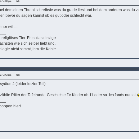
007 7:18 pm
Titel:
bei dem einen Threat schreibste was du grade liest und bei dem anderen was du zul
sen bevor du sagen kannst ob es gut oder schlecht war.
er will.....
___
religiöses Tier. Er ist das einzige
ächsten wie sich selber liebt und,
ogie nicht stimmt, ihm die Kehle
007 7:43 pm
Titel:
ydion 4 (leider letzter Teil)
rzählte Ritter der Tafelrunde-Geschichte für Kinder ab 11 oder so. Ich fands nur toll
___
 poppen hier!