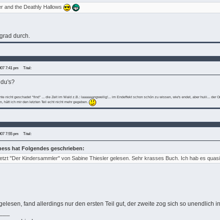
er and the Deathly Hallows
grad durch.
007 7:41 pm
Titel:
 du's?
te nicht geschadet *find* ... die Zeit im Wald z.B.: laaaaaangweilig!... im Endeffekt schon schön zu wissen, wie's endet, aber huiii... der
 hätt ich mir den letzten Teil echt nicht mehr gegeben.
007 7:55 pm
Titel:
kness hat Folgendes geschrieben:
letzt "Der Kindersammler" von Sabine Thiesler gelesen. Sehr krasses Buch. Ich hab es quasi
elesen, fand allerdings nur den ersten Teil gut, der zweite zog sich so unendlich in
___