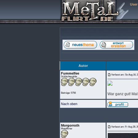
User
Autor
Fummelfee
Verfasst am: So Aug 16, 
Schlächtergilde
Beiträge: 5756
War ganz gut! Mal
Nach oben
Morgorroth
Verfasst am: Fr Aug 28, 
Metalflirter