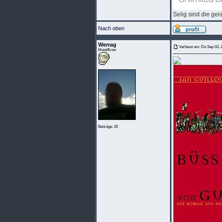
Selig sind die gei
Nach oben
Werrag
Verfasst am: Do Sep 03, 
Metalflirter
Beiträge: 20