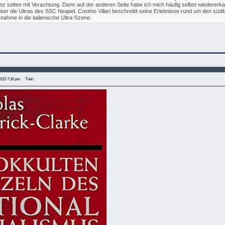
z selten mit Verachtung. Denn auf der anderen Seite habe ich mich häufig selbst wiedererkan
ber die Ultras des SSC Neapel. Cosimo Villari beschreibt seine Erlebnisse rund um den südit
knahme in die italienische Ultra-Szene.
2015 7:16 pm
Titel: