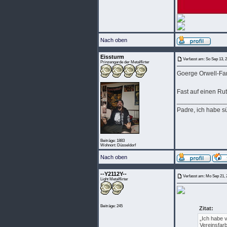
Nach oben
Eissturm
Verfasst am: So Sep 13, 
Prinzengarde der Metalflirter
Goerge Orwell-Far
Fast auf einen Ru
______________
Padre, ich habe s
Beiträge: 1883
Wohnort: Düsseldorf
Nach oben
--Y2112Y--
Verfasst am: Mo Sep 21, 
Light Metalflirter
Beiträge: 245
Zitat:
„Ich habe v
Vereinsfarb