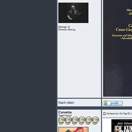
Beiträge: 11
Wohnort: Merzig
Nach oben
Corvetta
Verfasst am: Do Sep 03, 
Superwoman