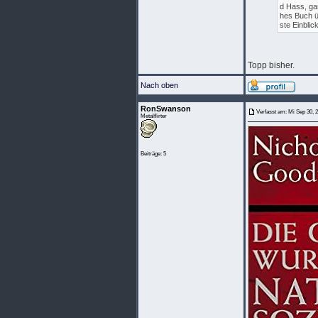
d Hass, gan
hes Buch ü
ste Einblic
Topp bisher.
Nach oben
RonSwanson
Verfasst am: Mi Sep 30, 
Metalflirter
Beiträge: 5