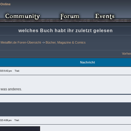
 Online
welches Buch habt ihr zuletzt gelesen
Metalflirt.de Foren-Übersicht
->
Bücher, Magazine & Comics
Vorhe
Nachricht
2015 6:43 pm
Titel:
 was anderes.
2015 4:08 pm
Titel: