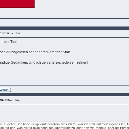
2015 12:28 pm
Titel:
m der Tiere
tsch durchgelesen sehr depremierender Stoff
___
ündige Gedanken. Und ich genieße sie, jeden einzelnen!
2015 2:19 am
Titel:
iel zugehört, ich habe viel gelernt; bei allem, was ich tat, war ich stolz auf mein eigenes Ich,
en, für das, was sie für mich bedeuten; überall und zu jeder Zeit mit Respekt, aber mit Ent