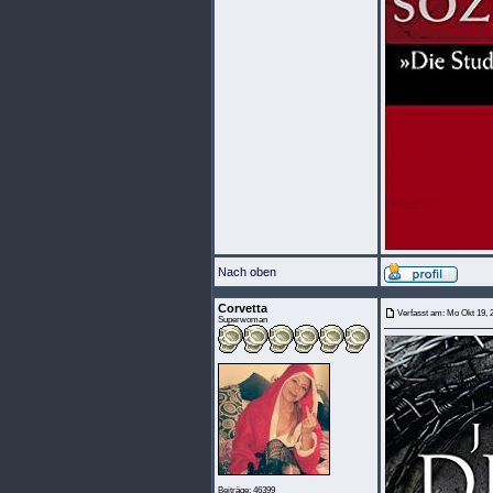
Nach oben
Corvetta
Verfasst am: Mo Okt 19, 
Superwoman
Beiträge: 46399