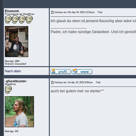
Eissturm
Verfasst am: Mo Apr 04, 2022 12:54 pm
Titel:
Prinzengarde der Metalflirter
Ich glaub da oben ist jemand flauschig aber wäre ich
_________________
Padre, ich habe sündige Gedanken. Und ich genieße
Beiträge: 1883
Wohnort: Düsseldorf
Nach oben
-ghostbuster-
Verfasst am: So Apr 10, 2022 8:58 pm
Titel:
Metalflirter
auch bei gutem met: ne danke^^
Beiträge: 105