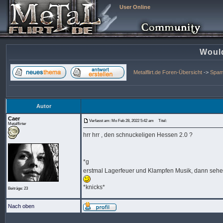
User Online
Would
Metalflirt.de Foren-Übersicht
->
Spa
Autor
Caer
Verfasst am: Mo Feb 28, 2022 5:42 am
Titel:
Metalflirter
hrr hrr , den schnuckeligen Hessen 2.0 ?
*g
erstmal Lagerfeuer und Klampfen Musik, dann sehen
*knicks*
Beiträge: 23
Nach oben