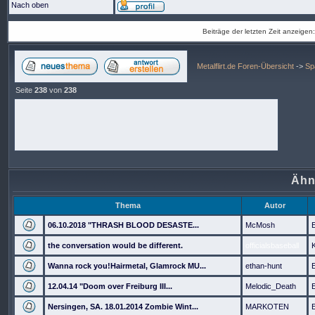
Nach oben
Beiträge der letzten Zeit anzeigen
Metalflirt.de Foren-Übersicht
->
Sp
Seite
238
von
238
Ähn
Thema
Autor
06.10.2018 "THRASH BLOOD DESASTE...
McMosh
the conversation would be different.
officialsbaseball
Wanna rock you!Hairmetal, Glamrock MU...
ethan-hunt
12.04.14 "Doom over Freiburg III...
Melodic_Death
Nersingen, SA. 18.01.2014 Zombie Wint...
MARKOTEN