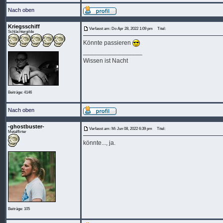
Nach oben
Kriegsschiff
Verfasst am: Do Apr 28, 2022 1:09 pm
Titel:
Schlächtergilde
Könnte passieren
_________________
Wissen ist Nacht
Beiträge: 4146
Nach oben
-ghostbuster-
Verfasst am: Mi Jun 08, 2022 6:39 pm
Titel:
Metalflirter
könnte..., ja.
Beiträge: 105